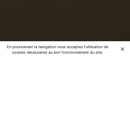
×
En poursuivant la navigation vous acceptez l'utilisation de
cookies nécessaires au bon fonctionnement du site.
Voyance sérieuse par téléphone à
Saverne
Le don de percevoir les évènements passés ou futurs
est de nos jours considéré comme un instrument grâce
auquel il est possible de s’informer et d’en apprendre
plus sur la vie d’une personne. Ainsi, la voyance lui en
apprend plus sur son passé, son présent et même son
futur afin de la faire prendre conscience de détails qui
lui auraient échappé. Beaucoup de personnes à travers
le monde s’y adonnent vu sa pertinence. Toutefois, il