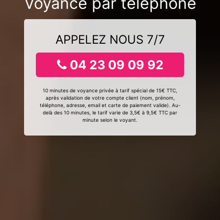
Voyance par téléphone
APPELEZ NOUS 7/7
04 23 09 09 92
10 minutes de voyance privée à tarif spécial de 15€ TTC,
après validation de votre compte client (nom, prénom,
téléphone, adresse, email et carte de paiement valide). Au-
delà des 10 minutes, le tarif varie de 3,5€ à 9,5€ TTC par
minute selon le voyant.