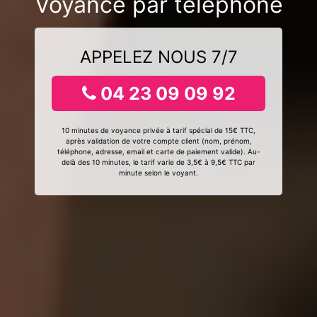
Voyance par téléphone
APPELEZ NOUS 7/7
04 23 09 09 92
10 minutes de voyance privée à tarif spécial de 15€ TTC,
après validation de votre compte client (nom, prénom,
téléphone, adresse, email et carte de paiement valide). Au-
delà des 10 minutes, le tarif varie de 3,5€ à 9,5€ TTC par
minute selon le voyant.