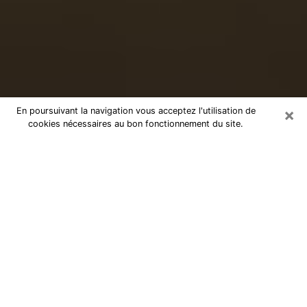
×
En poursuivant la navigation vous acceptez l'utilisation de
cookies nécessaires au bon fonctionnement du site.
Voyance sérieuse par téléphone à
Châtenay-Malabry
Le don de percevoir les évènements passés ou futurs
est de nos jours considéré comme un instrument grâce
auquel il est possible de s’informer et d’en apprendre
plus sur la vie d’une personne. Ainsi, la voyance lui en
apprend plus sur son passé, son présent et même son
futur afin de la faire prendre conscience de détails qui
lui auraient échappé. Beaucoup de personnes à travers
le monde s’y adonnent vu sa pertinence. Toutefois, il