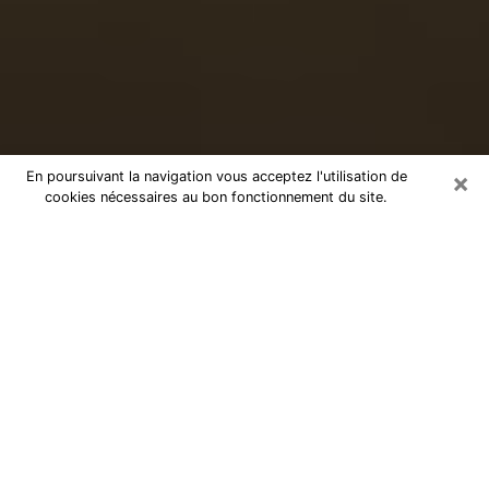
×
En poursuivant la navigation vous acceptez l'utilisation de
cookies nécessaires au bon fonctionnement du site.
Voyance sérieuse par téléphone à
Bain-de-Bretagne
Le don de percevoir les évènements passés ou futurs
est de nos jours considéré comme un instrument grâce
auquel il est possible de s’informer et d’en apprendre
plus sur la vie d’une personne. Ainsi, la voyance lui en
apprend plus sur son passé, son présent et même son
futur afin de la faire prendre conscience de détails qui
lui auraient échappé. Beaucoup de personnes à travers
le monde s’y adonnent vu sa pertinence. Toutefois, il