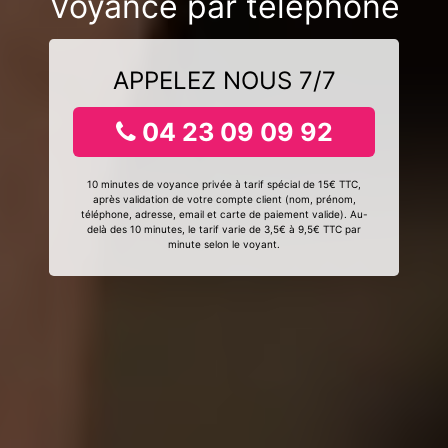
Voyance par téléphone
APPELEZ NOUS 7/7
04 23 09 09 92
10 minutes de voyance privée à tarif spécial de 15€ TTC,
après validation de votre compte client (nom, prénom,
téléphone, adresse, email et carte de paiement valide). Au-
delà des 10 minutes, le tarif varie de 3,5€ à 9,5€ TTC par
minute selon le voyant.