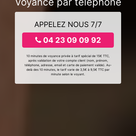
Voyance par téléphone
APPELEZ NOUS 7/7
04 23 09 09 92
10 minutes de voyance privée à tarif spécial de 15€ TTC,
après validation de votre compte client (nom, prénom,
téléphone, adresse, email et carte de paiement valide). Au-
delà des 10 minutes, le tarif varie de 3,5€ à 9,5€ TTC par
minute selon le voyant.