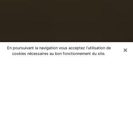
×
En poursuivant la navigation vous acceptez l'utilisation de
cookies nécessaires au bon fonctionnement du site.
Voyance sérieuse par téléphone à
Condé-sur-l'Escaut
Le don de percevoir les évènements passés ou futurs
est de nos jours considéré comme un instrument grâce
auquel il est possible de s’informer et d’en apprendre
plus sur la vie d’une personne. Ainsi, la voyance lui en
apprend plus sur son passé, son présent et même son
futur afin de la faire prendre conscience de détails qui
lui auraient échappé. Beaucoup de personnes à travers
le monde s’y adonnent vu sa pertinence. Toutefois, il