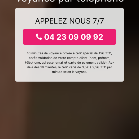
APPELEZ NOUS 7/7
04 23 09 09 92
10 minutes de voyance privée à tarif spécial de 15€ TTC,
après validation de votre compte client (nom, prénom,
téléphone, adresse, email et carte de paiement valide). Au-
delà des 10 minutes, le tarif varie de 3,5€ à 9,5€ TTC par
minute selon le voyant.