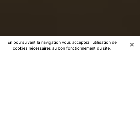
×
En poursuivant la navigation vous acceptez l'utilisation de
cookies nécessaires au bon fonctionnement du site.
Voyance sérieuse par téléphone à
Hem
Le don de percevoir les évènements passés ou futurs
est de nos jours considéré comme un instrument grâce
auquel il est possible de s’informer et d’en apprendre
plus sur la vie d’une personne. Ainsi, la voyance lui en
apprend plus sur son passé, son présent et même son
futur afin de la faire prendre conscience de détails qui
lui auraient échappé. Beaucoup de personnes à travers
le monde s’y adonnent vu sa pertinence. Toutefois, il
est beaucoup plus compliqué de trouver un voyant ou