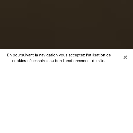
×
En poursuivant la navigation vous acceptez l'utilisation de
cookies nécessaires au bon fonctionnement du site.
Voyance sérieuse par téléphone à
Mazingarbe
Le don de percevoir les évènements passés ou futurs
est de nos jours considéré comme un instrument grâce
auquel il est possible de s’informer et d’en apprendre
plus sur la vie d’une personne. Ainsi, la voyance lui en
apprend plus sur son passé, son présent et même son
futur afin de la faire prendre conscience de détails qui
lui auraient échappé. Beaucoup de personnes à travers