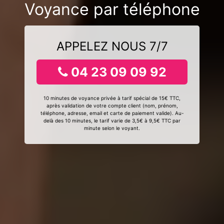
Voyance par téléphone
APPELEZ NOUS 7/7
04 23 09 09 92
10 minutes de voyance privée à tarif spécial de 15€ TTC,
après validation de votre compte client (nom, prénom,
téléphone, adresse, email et carte de paiement valide). Au-
delà des 10 minutes, le tarif varie de 3,5€ à 9,5€ TTC par
minute selon le voyant.