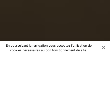
×
En poursuivant la navigation vous acceptez l'utilisation de
cookies nécessaires au bon fonctionnement du site.
Voyance sérieuse par téléphone à
Méricourt
Le don de percevoir les évènements passés ou futurs
est de nos jours considéré comme un instrument grâce
auquel il est possible de s’informer et d’en apprendre
plus sur la vie d’une personne. Ainsi, la voyance lui en
apprend plus sur son passé, son présent et même son
futur afin de la faire prendre conscience de détails qui
lui auraient échappé. Beaucoup de personnes à travers