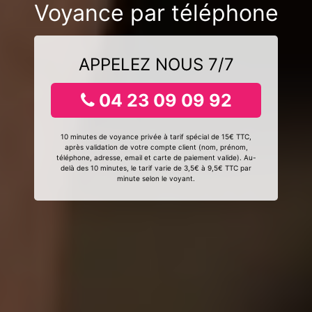
Voyance par téléphone
APPELEZ NOUS 7/7
04 23 09 09 92
10 minutes de voyance privée à tarif spécial de 15€ TTC,
après validation de votre compte client (nom, prénom,
téléphone, adresse, email et carte de paiement valide). Au-
delà des 10 minutes, le tarif varie de 3,5€ à 9,5€ TTC par
minute selon le voyant.