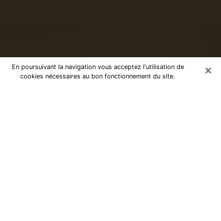
×
En poursuivant la navigation vous acceptez l'utilisation de
cookies nécessaires au bon fonctionnement du site.
Voyance sérieuse par téléphone à
Orthez
Le don de percevoir les évènements passés ou futurs
est de nos jours considéré comme un instrument grâce
auquel il est possible de s’informer et d’en apprendre
plus sur la vie d’une personne. Ainsi, la voyance lui en
apprend plus sur son passé, son présent et même son
futur afin de la faire prendre conscience de détails qui
lui auraient échappé. Beaucoup de personnes à travers
le monde s’y adonnent vu sa pertinence. Toutefois, il
est beaucoup plus compliqué de trouver un voyant ou