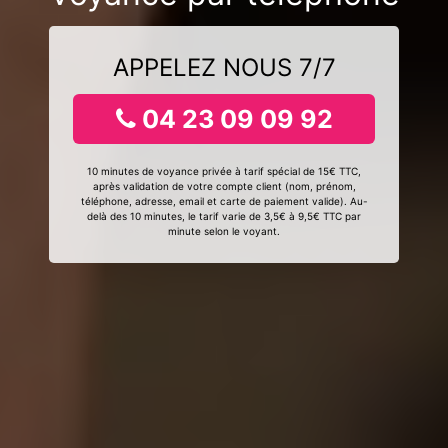
APPELEZ NOUS 7/7
04 23 09 09 92
10 minutes de voyance privée à tarif spécial de 15€ TTC,
après validation de votre compte client (nom, prénom,
téléphone, adresse, email et carte de paiement valide). Au-
delà des 10 minutes, le tarif varie de 3,5€ à 9,5€ TTC par
minute selon le voyant.