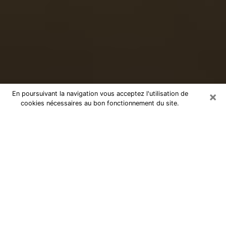
×
En poursuivant la navigation vous acceptez l'utilisation de
cookies nécessaires au bon fonctionnement du site.
Voyance sérieuse par téléphone à
Cabestany
Le don de percevoir les évènements passés ou futurs
est de nos jours considéré comme un instrument grâce
auquel il est possible de s’informer et d’en apprendre
plus sur la vie d’une personne. Ainsi, la voyance lui en
apprend plus sur son passé, son présent et même son
futur afin de la faire prendre conscience de détails qui
lui auraient échappé. Beaucoup de personnes à travers