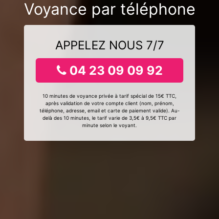
Voyance par téléphone
APPELEZ NOUS 7/7
04 23 09 09 92
10 minutes de voyance privée à tarif spécial de 15€ TTC,
après validation de votre compte client (nom, prénom,
téléphone, adresse, email et carte de paiement valide). Au-
delà des 10 minutes, le tarif varie de 3,5€ à 9,5€ TTC par
minute selon le voyant.