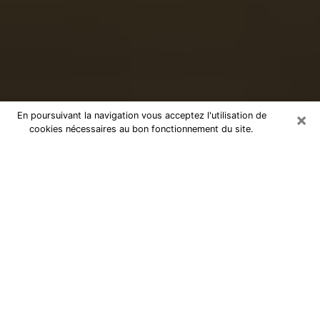
×
En poursuivant la navigation vous acceptez l'utilisation de
cookies nécessaires au bon fonctionnement du site.
Voyance sérieuse par téléphone à
Sainte-Foy-lès-Lyon
Le don de percevoir les évènements passés ou futurs
est de nos jours considéré comme un instrument grâce
auquel il est possible de s’informer et d’en apprendre
plus sur la vie d’une personne. Ainsi, la voyance lui en
apprend plus sur son passé, son présent et même son
futur afin de la faire prendre conscience de détails qui
lui auraient échappé. Beaucoup de personnes à travers
le monde s’y adonnent vu sa pertinence. Toutefois, il