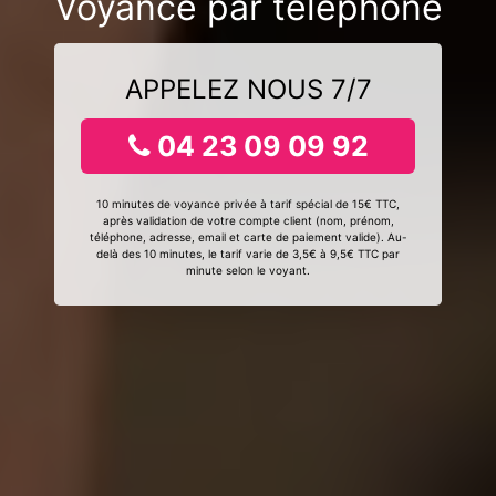
Voyance par téléphone
APPELEZ NOUS 7/7
04 23 09 09 92
10 minutes de voyance privée à tarif spécial de 15€ TTC,
après validation de votre compte client (nom, prénom,
téléphone, adresse, email et carte de paiement valide). Au-
delà des 10 minutes, le tarif varie de 3,5€ à 9,5€ TTC par
minute selon le voyant.