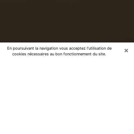
×
En poursuivant la navigation vous acceptez l'utilisation de
cookies nécessaires au bon fonctionnement du site.
Voyance sérieuse par téléphone à
Noisy-le-Grand
Le don de percevoir les évènements passés ou futurs
est de nos jours considéré comme un instrument grâce
auquel il est possible de s’informer et d’en apprendre
plus sur la vie d’une personne. Ainsi, la voyance lui en
apprend plus sur son passé, son présent et même son
futur afin de la faire prendre conscience de détails qui
lui auraient échappé. Beaucoup de personnes à travers
le monde s’y adonnent vu sa pertinence. Toutefois, il