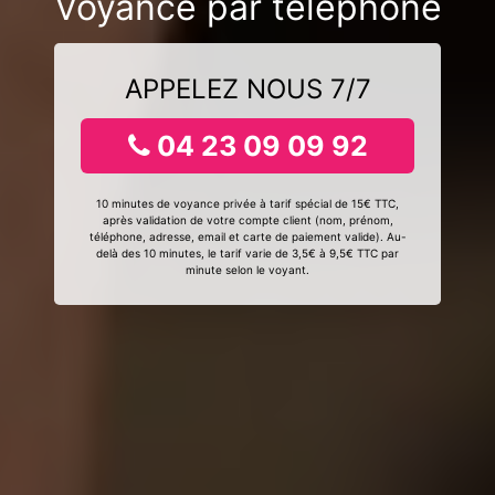
Voyance par téléphone
APPELEZ NOUS 7/7
04 23 09 09 92
10 minutes de voyance privée à tarif spécial de 15€ TTC,
après validation de votre compte client (nom, prénom,
téléphone, adresse, email et carte de paiement valide). Au-
delà des 10 minutes, le tarif varie de 3,5€ à 9,5€ TTC par
minute selon le voyant.