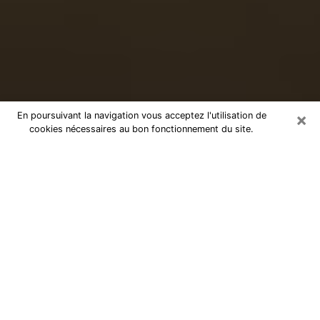
×
En poursuivant la navigation vous acceptez l'utilisation de
cookies nécessaires au bon fonctionnement du site.
Voyance sérieuse par téléphone à
Goussainville
Le don de percevoir les évènements passés ou futurs
est de nos jours considéré comme un instrument grâce
auquel il est possible de s’informer et d’en apprendre
plus sur la vie d’une personne. Ainsi, la voyance lui en
apprend plus sur son passé, son présent et même son
futur afin de la faire prendre conscience de détails qui
lui auraient échappé. Beaucoup de personnes à travers
le monde s’y adonnent vu sa pertinence. Toutefois, il