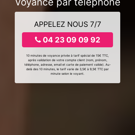
Voyance par téléphone
APPELEZ NOUS 7/7
04 23 09 09 92
10 minutes de voyance privée à tarif spécial de 15€ TTC,
après validation de votre compte client (nom, prénom,
téléphone, adresse, email et carte de paiement valide). Au-
delà des 10 minutes, le tarif varie de 3,5€ à 9,5€ TTC par
minute selon le voyant.