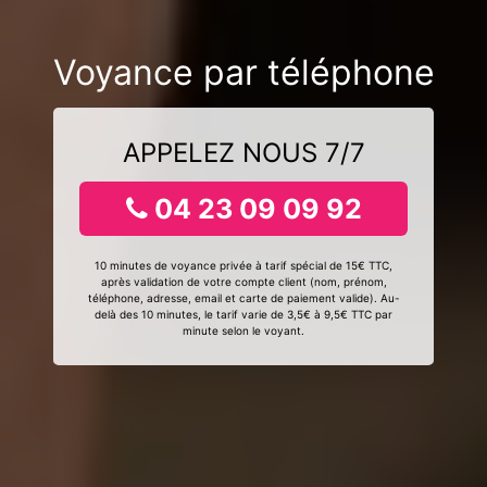
Voyance par téléphone
APPELEZ NOUS 7/7
04 23 09 09 92
10 minutes de voyance privée à tarif spécial de 15€ TTC,
après validation de votre compte client (nom, prénom,
téléphone, adresse, email et carte de paiement valide). Au-
delà des 10 minutes, le tarif varie de 3,5€ à 9,5€ TTC par
minute selon le voyant.