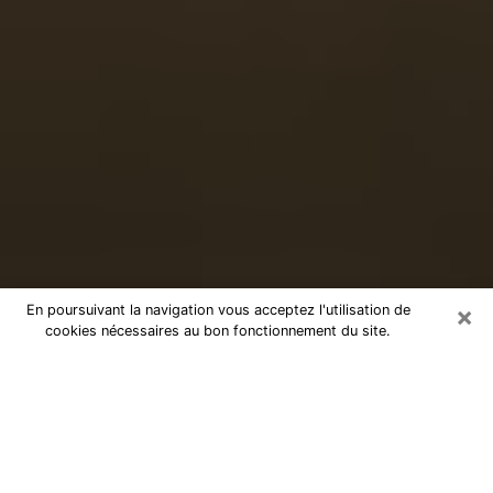
×
En poursuivant la navigation vous acceptez l'utilisation de
cookies nécessaires au bon fonctionnement du site.
Voyance sérieuse par téléphone à
Saint-Maximin-la-Sainte-Baume
Le don de percevoir les évènements passés ou futurs
est de nos jours considéré comme un instrument grâce
auquel il est possible de s’informer et d’en apprendre