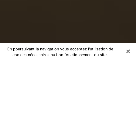
×
En poursuivant la navigation vous acceptez l'utilisation de
cookies nécessaires au bon fonctionnement du site.
Voyance sérieuse par téléphone à
Montesson
Le don de percevoir les évènements passés ou futurs
est de nos jours considéré comme un instrument grâce
auquel il est possible de s’informer et d’en apprendre
plus sur la vie d’une personne. Ainsi, la voyance lui en
apprend plus sur son passé, son présent et même son
futur afin de la faire prendre conscience de détails qui
lui auraient échappé. Beaucoup de personnes à travers
le monde s’y adonnent vu sa pertinence. Toutefois, il