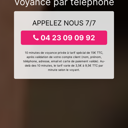
Voyance par téléphone
APPELEZ NOUS 7/7
04 23 09 09 92
10 minutes de voyance privée à tarif spécial de 15€ TTC,
après validation de votre compte client (nom, prénom,
téléphone, adresse, email et carte de paiement valide). Au-
delà des 10 minutes, le tarif varie de 3,5€ à 9,5€ TTC par
minute selon le voyant.