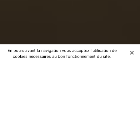
×
En poursuivant la navigation vous acceptez l'utilisation de
cookies nécessaires au bon fonctionnement du site.
Voyance sérieuse par téléphone à
Rambouillet
Le don de percevoir les évènements passés ou futurs
est de nos jours considéré comme un instrument grâce
auquel il est possible de s’informer et d’en apprendre
plus sur la vie d’une personne. Ainsi, la voyance lui en
apprend plus sur son passé, son présent et même son
futur afin de la faire prendre conscience de détails qui
lui auraient échappé. Beaucoup de personnes à travers
le monde s’y adonnent vu sa pertinence. Toutefois, il