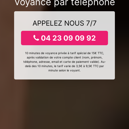
Voyance par téléphone
APPELEZ NOUS 7/7
04 23 09 09 92
10 minutes de voyance privée à tarif spécial de 15€ TTC,
après validation de votre compte client (nom, prénom,
téléphone, adresse, email et carte de paiement valide). Au-
delà des 10 minutes, le tarif varie de 3,5€ à 9,5€ TTC par
minute selon le voyant.