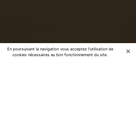
×
En poursuivant la navigation vous acceptez l'utilisation de
cookies nécessaires au bon fonctionnement du site.
Voyance sérieuse par téléphone à
Annonay
Le don de percevoir les évènements passés ou futurs
est de nos jours considéré comme un instrument grâce
auquel il est possible de s’informer et d’en apprendre
plus sur la vie d’une personne. Ainsi, la voyance lui en
apprend plus sur son passé, son présent et même son
futur afin de la faire prendre conscience de détails qui
lui auraient échappé. Beaucoup de personnes à travers
le monde s’y adonnent vu sa pertinence. Toutefois, il