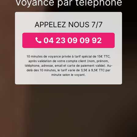
Voyance par téléphone
APPELEZ NOUS 7/7
04 23 09 09 92
10 minutes de voyance privée à tarif spécial de 15€ TTC,
après validation de votre compte client (nom, prénom,
téléphone, adresse, email et carte de paiement valide). Au-
delà des 10 minutes, le tarif varie de 3,5€ à 9,5€ TTC par
minute selon le voyant.