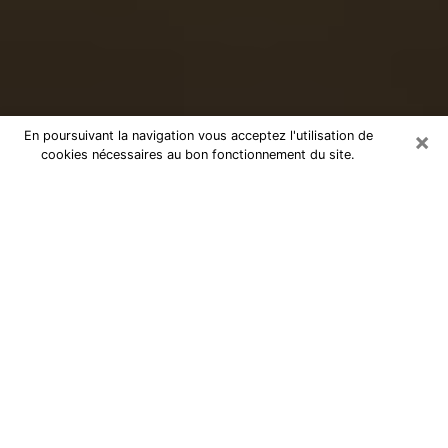
×
En poursuivant la navigation vous acceptez l'utilisation de
cookies nécessaires au bon fonctionnement du site.
Voyance sérieuse par téléphone à
Millau
Le don de percevoir les évènements passés ou futurs
est de nos jours considéré comme un instrument grâce
auquel il est possible de s’informer et d’en apprendre
plus sur la vie d’une personne. Ainsi, la voyance lui en
apprend plus sur son passé, son présent et même son
futur afin de la faire prendre conscience de détails qui
lui auraient échappé. Beaucoup de personnes à travers
le monde s’y adonnent vu sa pertinence. Toutefois, il
est beaucoup plus compliqué de trouver un voyant ou