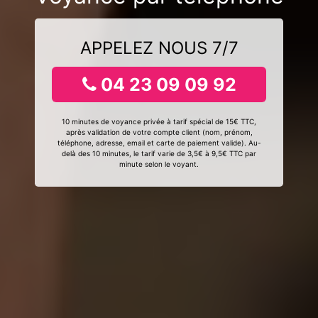
APPELEZ NOUS 7/7
04 23 09 09 92
10 minutes de voyance privée à tarif spécial de 15€ TTC,
après validation de votre compte client (nom, prénom,
téléphone, adresse, email et carte de paiement valide). Au-
delà des 10 minutes, le tarif varie de 3,5€ à 9,5€ TTC par
minute selon le voyant.