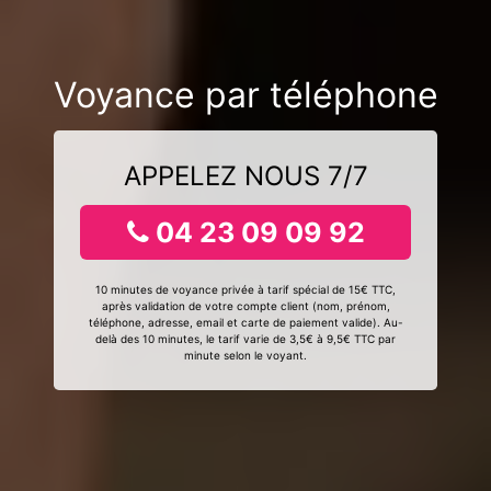
Voyance par téléphone
APPELEZ NOUS 7/7
04 23 09 09 92
10 minutes de voyance privée à tarif spécial de 15€ TTC,
après validation de votre compte client (nom, prénom,
téléphone, adresse, email et carte de paiement valide). Au-
delà des 10 minutes, le tarif varie de 3,5€ à 9,5€ TTC par
minute selon le voyant.