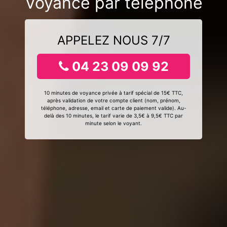
Voyance par téléphone
APPELEZ NOUS 7/7
04 23 09 09 92
10 minutes de voyance privée à tarif spécial de 15€ TTC,
après validation de votre compte client (nom, prénom,
téléphone, adresse, email et carte de paiement valide). Au-
delà des 10 minutes, le tarif varie de 3,5€ à 9,5€ TTC par
minute selon le voyant.