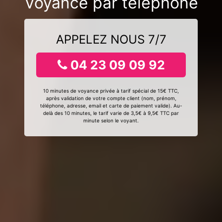
Voyance par téléphone
APPELEZ NOUS 7/7
04 23 09 09 92
10 minutes de voyance privée à tarif spécial de 15€ TTC,
après validation de votre compte client (nom, prénom,
téléphone, adresse, email et carte de paiement valide). Au-
delà des 10 minutes, le tarif varie de 3,5€ à 9,5€ TTC par
minute selon le voyant.