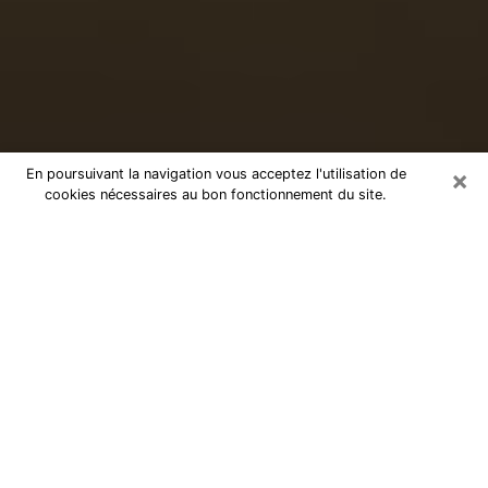
×
En poursuivant la navigation vous acceptez l'utilisation de
cookies nécessaires au bon fonctionnement du site.
Voyance sérieuse par téléphone à
Évry
Le don de percevoir les évènements passés ou futurs
est de nos jours considéré comme un instrument grâce
auquel il est possible de s’informer et d’en apprendre
plus sur la vie d’une personne. Ainsi, la voyance lui en
apprend plus sur son passé, son présent et même son
futur afin de la faire prendre conscience de détails qui
lui auraient échappé. Beaucoup de personnes à travers
le monde s’y adonnent vu sa pertinence. Toutefois, il