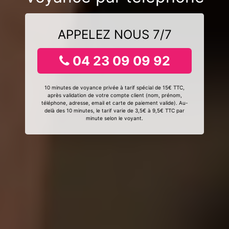
APPELEZ NOUS 7/7
04 23 09 09 92
10 minutes de voyance privée à tarif spécial de 15€ TTC,
après validation de votre compte client (nom, prénom,
téléphone, adresse, email et carte de paiement valide). Au-
delà des 10 minutes, le tarif varie de 3,5€ à 9,5€ TTC par
minute selon le voyant.