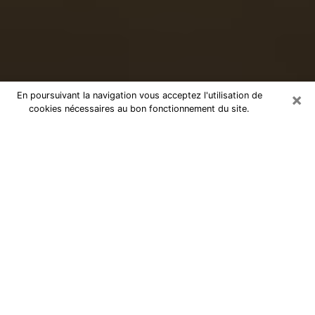
×
En poursuivant la navigation vous acceptez l'utilisation de
cookies nécessaires au bon fonctionnement du site.
Voyance sérieuse par téléphone à
Cenon
Le don de percevoir les évènements passés ou futurs
est de nos jours considéré comme un instrument grâce
auquel il est possible de s’informer et d’en apprendre
plus sur la vie d’une personne. Ainsi, la voyance lui en
apprend plus sur son passé, son présent et même son
futur afin de la faire prendre conscience de détails qui
lui auraient échappé. Beaucoup de personnes à travers
le monde s’y adonnent vu sa pertinence. Toutefois, il
est beaucoup plus compliqué de trouver un voyant ou