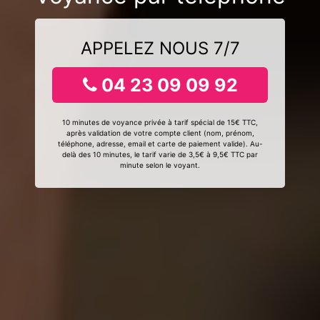
APPELEZ NOUS 7/7
04 23 09 09 92
10 minutes de voyance privée à tarif spécial de 15€ TTC,
après validation de votre compte client (nom, prénom,
téléphone, adresse, email et carte de paiement valide). Au-
delà des 10 minutes, le tarif varie de 3,5€ à 9,5€ TTC par
minute selon le voyant.