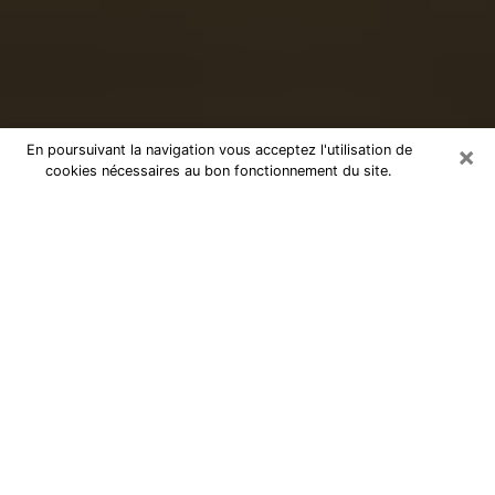
×
En poursuivant la navigation vous acceptez l'utilisation de
cookies nécessaires au bon fonctionnement du site.
Voyance sérieuse par téléphone à
Floirac
Le don de percevoir les évènements passés ou futurs
est de nos jours considéré comme un instrument grâce
auquel il est possible de s’informer et d’en apprendre
plus sur la vie d’une personne. Ainsi, la voyance lui en
apprend plus sur son passé, son présent et même son
futur afin de la faire prendre conscience de détails qui
lui auraient échappé. Beaucoup de personnes à travers
le monde s’y adonnent vu sa pertinence. Toutefois, il
est beaucoup plus compliqué de trouver un voyant ou