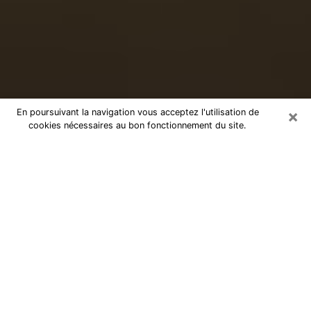
×
En poursuivant la navigation vous acceptez l'utilisation de
cookies nécessaires au bon fonctionnement du site.
Voyance sérieuse par téléphone à
Saint-Dizier
Le don de percevoir les évènements passés ou futurs
est de nos jours considéré comme un instrument grâce
auquel il est possible de s’informer et d’en apprendre
plus sur la vie d’une personne. Ainsi, la voyance lui en
apprend plus sur son passé, son présent et même son
futur afin de la faire prendre conscience de détails qui
lui auraient échappé. Beaucoup de personnes à travers
le monde s’y adonnent vu sa pertinence. Toutefois, il