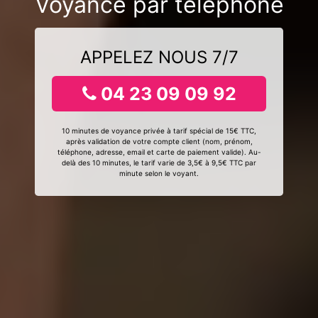
Voyance par téléphone
APPELEZ NOUS 7/7
04 23 09 09 92
10 minutes de voyance privée à tarif spécial de 15€ TTC,
après validation de votre compte client (nom, prénom,
téléphone, adresse, email et carte de paiement valide). Au-
delà des 10 minutes, le tarif varie de 3,5€ à 9,5€ TTC par
minute selon le voyant.