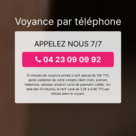
Voyance par téléphone
APPELEZ NOUS 7/7
04 23 09 09 92
10 minutes de voyance privée à tarif spécial de 15€ TTC,
après validation de votre compte client (nom, prénom,
téléphone, adresse, email et carte de paiement valide). Au-
delà des 10 minutes, le tarif varie de 3,5€ à 9,5€ TTC par
minute selon le voyant.