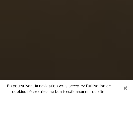
×
En poursuivant la navigation vous acceptez l'utilisation de
cookies nécessaires au bon fonctionnement du site.
Voyance sérieuse par téléphone
dans la Haute-Saône
Le don de percevoir les évènements passés ou futurs
est de nos jours considéré comme un instrument grâce