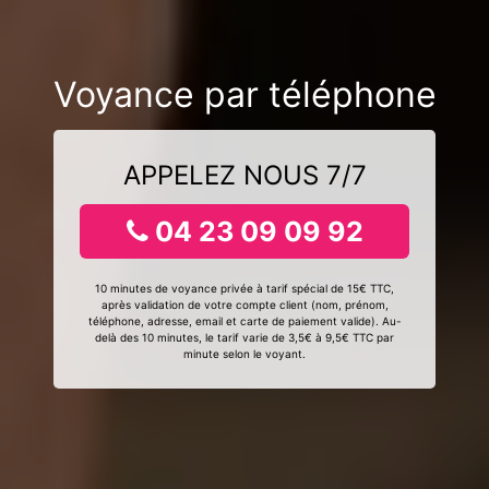
Voyance par téléphone
APPELEZ NOUS 7/7
04 23 09 09 92
10 minutes de voyance privée à tarif spécial de 15€ TTC,
après validation de votre compte client (nom, prénom,
téléphone, adresse, email et carte de paiement valide). Au-
delà des 10 minutes, le tarif varie de 3,5€ à 9,5€ TTC par
minute selon le voyant.