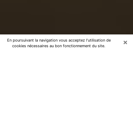
×
En poursuivant la navigation vous acceptez l'utilisation de
cookies nécessaires au bon fonctionnement du site.
Voyance sérieuse par téléphone à
Béziers
Le don de percevoir les évènements passés ou futurs
est de nos jours considéré comme un instrument grâce
auquel il est possible de s’informer et d’en apprendre
plus sur la vie d’une personne. Ainsi, la voyance lui en
apprend plus sur son passé, son présent et même son
futur afin de la faire prendre conscience de détails qui
lui auraient échappé. Beaucoup de personnes à travers
le monde s’y adonnent vu sa pertinence. Toutefois, il
est beaucoup plus compliqué de trouver un voyant ou