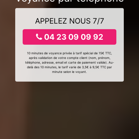
APPELEZ NOUS 7/7
04 23 09 09 92
10 minutes de voyance privée à tarif spécial de 15€ TTC,
après validation de votre compte client (nom, prénom,
téléphone, adresse, email et carte de paiement valide). Au-
delà des 10 minutes, le tarif varie de 3,5€ à 9,5€ TTC par
minute selon le voyant.