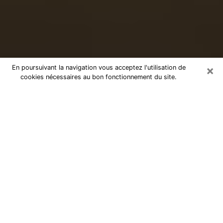
×
En poursuivant la navigation vous acceptez l'utilisation de
cookies nécessaires au bon fonctionnement du site.
Voyance sérieuse par téléphone à
Tours
Le don de percevoir les évènements passés ou futurs
est de nos jours considéré comme un instrument grâce
auquel il est possible de s’informer et d’en apprendre
plus sur la vie d’une personne. Ainsi, la voyance lui en
apprend plus sur son passé, son présent et même son
futur afin de la faire prendre conscience de détails qui
lui auraient échappé. Beaucoup de personnes à travers
le monde s’y adonnent vu sa pertinence. Toutefois, il
est beaucoup plus compliqué de trouver un voyant ou