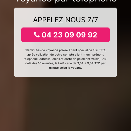
APPELEZ NOUS 7/7
04 23 09 09 92
10 minutes de voyance privée à tarif spécial de 15€ TTC,
après validation de votre compte client (nom, prénom,
téléphone, adresse, email et carte de paiement valide). Au-
delà des 10 minutes, le tarif varie de 3,5€ à 9,5€ TTC par
minute selon le voyant.