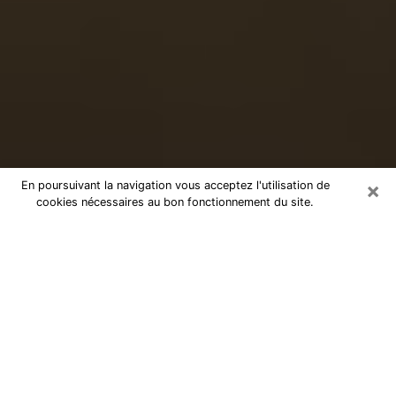
×
En poursuivant la navigation vous acceptez l'utilisation de
cookies nécessaires au bon fonctionnement du site.
Voyance sérieuse par téléphone à
Saint-Martin-d'Hères
Le don de percevoir les évènements passés ou futurs
est de nos jours considéré comme un instrument grâce
auquel il est possible de s’informer et d’en apprendre
plus sur la vie d’une personne. Ainsi, la voyance lui en
apprend plus sur son passé, son présent et même son
futur afin de la faire prendre conscience de détails qui