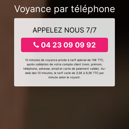
Voyance par téléphone
APPELEZ NOUS 7/7
04 23 09 09 92
10 minutes de voyance privée à tarif spécial de 15€ TTC,
après validation de votre compte client (nom, prénom,
téléphone, adresse, email et carte de paiement valide). Au-
delà des 10 minutes, le tarif varie de 3,5€ à 9,5€ TTC par
minute selon le voyant.