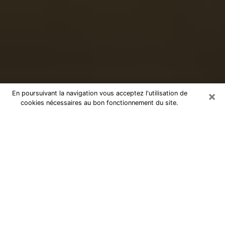
×
En poursuivant la navigation vous acceptez l'utilisation de
cookies nécessaires au bon fonctionnement du site.
Voyance sérieuse par téléphone à
Sassenage
Le don de percevoir les évènements passés ou futurs
est de nos jours considéré comme un instrument grâce
auquel il est possible de s’informer et d’en apprendre
plus sur la vie d’une personne. Ainsi, la voyance lui en
apprend plus sur son passé, son présent et même son
futur afin de la faire prendre conscience de détails qui
lui auraient échappé. Beaucoup de personnes à travers