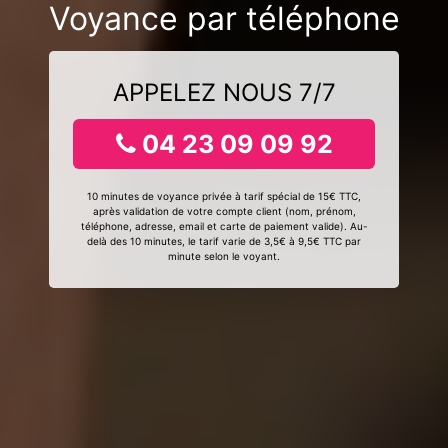
Voyance par téléphone
APPELEZ NOUS 7/7
04 23 09 09 92
10 minutes de voyance privée à tarif spécial de 15€ TTC,
après validation de votre compte client (nom, prénom,
téléphone, adresse, email et carte de paiement valide). Au-
delà des 10 minutes, le tarif varie de 3,5€ à 9,5€ TTC par
minute selon le voyant.