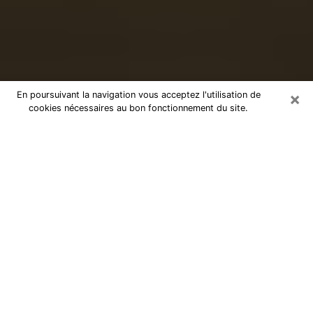
×
En poursuivant la navigation vous acceptez l'utilisation de
cookies nécessaires au bon fonctionnement du site.
Voyance sérieuse par téléphone à
Roanne
Le don de percevoir les évènements passés ou futurs
est de nos jours considéré comme un instrument grâce
auquel il est possible de s’informer et d’en apprendre
plus sur la vie d’une personne. Ainsi, la voyance lui en
apprend plus sur son passé, son présent et même son
futur afin de la faire prendre conscience de détails qui
lui auraient échappé. Beaucoup de personnes à travers
le monde s’y adonnent vu sa pertinence. Toutefois, il
est beaucoup plus compliqué de trouver un voyant ou