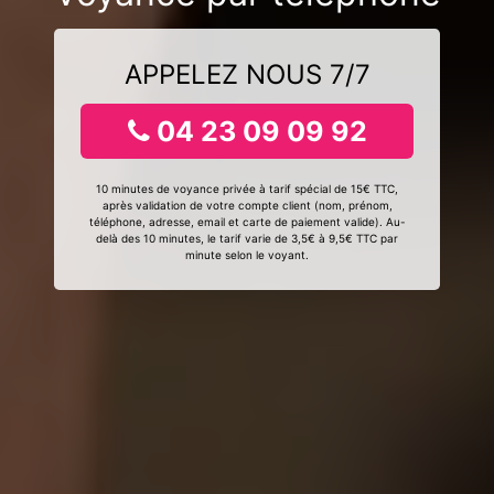
APPELEZ NOUS 7/7
04 23 09 09 92
10 minutes de voyance privée à tarif spécial de 15€ TTC,
après validation de votre compte client (nom, prénom,
téléphone, adresse, email et carte de paiement valide). Au-
delà des 10 minutes, le tarif varie de 3,5€ à 9,5€ TTC par
minute selon le voyant.