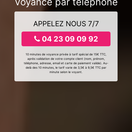
Voyance par téléphone
APPELEZ NOUS 7/7
04 23 09 09 92
10 minutes de voyance privée à tarif spécial de 15€ TTC,
après validation de votre compte client (nom, prénom,
téléphone, adresse, email et carte de paiement valide). Au-
delà des 10 minutes, le tarif varie de 3,5€ à 9,5€ TTC par
minute selon le voyant.