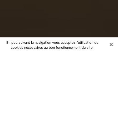
×
En poursuivant la navigation vous acceptez l'utilisation de
cookies nécessaires au bon fonctionnement du site.
Voyance sérieuse par téléphone à
Aix-les-Bains
Le don de percevoir les évènements passés ou futurs
est de nos jours considéré comme un instrument grâce
auquel il est possible de s’informer et d’en apprendre
plus sur la vie d’une personne. Ainsi, la voyance lui en
apprend plus sur son passé, son présent et même son
futur afin de la faire prendre conscience de détails qui
lui auraient échappé. Beaucoup de personnes à travers
le monde s’y adonnent vu sa pertinence. Toutefois, il