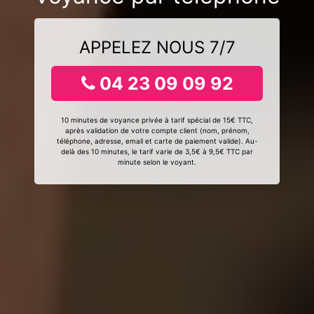
APPELEZ NOUS 7/7
04 23 09 09 92
10 minutes de voyance privée à tarif spécial de 15€ TTC,
après validation de votre compte client (nom, prénom,
téléphone, adresse, email et carte de paiement valide). Au-
delà des 10 minutes, le tarif varie de 3,5€ à 9,5€ TTC par
minute selon le voyant.