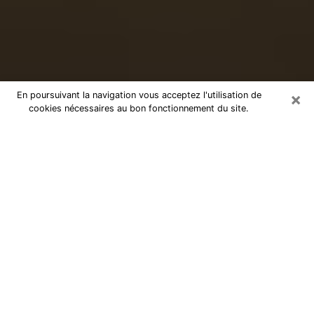
×
En poursuivant la navigation vous acceptez l'utilisation de
cookies nécessaires au bon fonctionnement du site.
Voyance sérieuse par téléphone à
Créteil
Le don de percevoir les évènements passés ou futurs
est de nos jours considéré comme un instrument grâce
auquel il est possible de s’informer et d’en apprendre
plus sur la vie d’une personne. Ainsi, la voyance lui en
apprend plus sur son passé, son présent et même son
futur afin de la faire prendre conscience de détails qui
lui auraient échappé. Beaucoup de personnes à travers
le monde s’y adonnent vu sa pertinence. Toutefois, il
est beaucoup plus compliqué de trouver un voyant ou