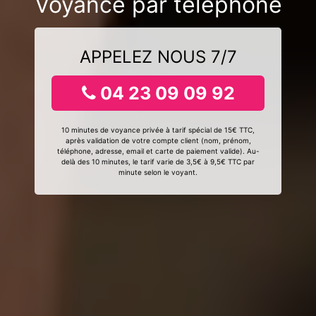
Voyance par téléphone
APPELEZ NOUS 7/7
04 23 09 09 92
10 minutes de voyance privée à tarif spécial de 15€ TTC,
après validation de votre compte client (nom, prénom,
téléphone, adresse, email et carte de paiement valide). Au-
delà des 10 minutes, le tarif varie de 3,5€ à 9,5€ TTC par
minute selon le voyant.