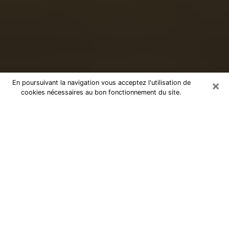
×
En poursuivant la navigation vous acceptez l'utilisation de
cookies nécessaires au bon fonctionnement du site.
Voyance sérieuse par téléphone à
Challans
Le don de percevoir les évènements passés ou futurs
est de nos jours considéré comme un instrument grâce
auquel il est possible de s’informer et d’en apprendre
plus sur la vie d’une personne. Ainsi, la voyance lui en
apprend plus sur son passé, son présent et même son
futur afin de la faire prendre conscience de détails qui
lui auraient échappé. Beaucoup de personnes à travers
le monde s’y adonnent vu sa pertinence. Toutefois, il